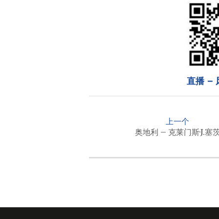
直播 – 
P
o
上一个
s
奥地利 – 克莱门斯·J.塞
t
n
a
v
i