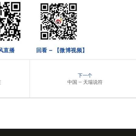
风直播
回看 – 【微博视频】
下一个
茨
中国 – 天瑞说符