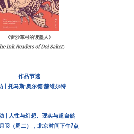
《雷沙革村的读墨人》
he Ink Readers of Doi Saket
）
作品节选
访 | 托马斯·奥尔德·赫维尔特
动 |
人性与幻想、现实与超自然
月13（周二），北京时间
下午7点