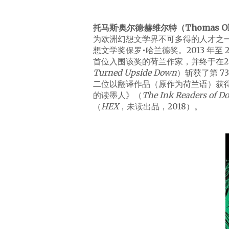
托马斯·奥尔德·赫维尔特（Thomas Old
为欧洲幻想文学界不可多得的人才之
想文学奖保罗•哈兰德奖。2013 年至
首位入围该奖的荷兰作家，并终于在2
Turned Upside Down
）斩获了第 
二位以翻译作品（原作为荷兰语）获
的读墨人》（
The Ink Readers of Do
（
HEX
，未读出品，2018）。