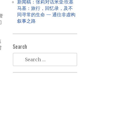
新闻稿：张莉对话米亚·坎基
马基：旅行，回忆录，及不
同寻常的生命 — 通往非虚构
誉
叙事之路
幻
第
Search
村
》