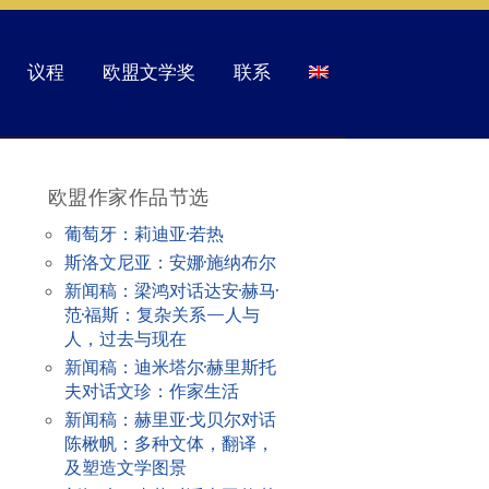
议程
欧盟文学奖
联系
欧盟作家作品节选
葡萄牙：莉迪亚·若热
斯洛文尼亚：安娜·施纳布尔
新闻稿：梁鸿对话达安·赫马·
范·福斯：复杂关系—人与
人，过去与现在
新闻稿：迪米塔尔·赫里斯托
夫对话文珍：作家生活
新闻稿：赫里亚·戈贝尔对话
陈楸帆：多种文体，翻译，
及塑造文学图景