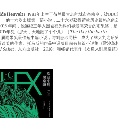
e Heuvelt）
1983年出生于荷兰最古老的城市奈梅亨，被BBC
一。他十六岁出版第一部小说，二十六岁获得荷兰历史最悠久的
 2015 年间，他连续三年入围被视为科幻界最高荣誉的雨果奖，是
015年凭《那天，天地翻了个个儿》（
The Day the Earth
73 届雨果奖最佳短中篇小说，与刘慈欣同榜，成为了继大刘之后
得该奖的作家。托马斯的作品中译版目前有短篇小说集《雷沙革
i Saket
，东方出版社，2018）和畅销代表作《欢迎来到黑泉镇