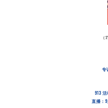
（
T
专
913 活
直播：9