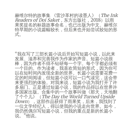
赫维尔特的故事集 《雷沙革村的读墨人》（
The Ink
Readers of Doi Saket
，
东方出版社，2018）以雨
果奖提名的标题故事命名，也已出版为中文。赫维尔
特早期的小说篇幅较长，但后来也开始尝试较短的形
式。
“我在写了三部长篇小说后开始写短篇小说，以此来
发展、滋养和完善我作为作家的声音。短篇小说很
棒，因为作者不得不钻研每一个字。每个字都必须有
一个目的。作为读者，我喜欢简短的形式，因为你可
以在短时间内发现全新的世界。长篇小说需要花费一
定的时间阅读，但短篇小说可以一口气读完，这会带
来更强烈的体验。对我来说，短篇小说为我打开了许
多扇门。正是通过短篇小说，我的作品得以在世界许
多国家出版。合集中的一个故事叫做《那天，天地翻
了个个儿》（
The Day the World Turned Upside
Down
），这部作品获得了雨果奖，后来，我找到了
一位文学经纪人，得以使我的小说走向世界。如今，
我仍然偶尔写短篇小说，但我的重点是新的长篇小
说。”他说。