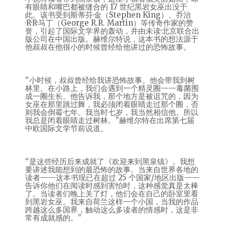
有眼睛和嘴巴都被缝合的 17 世纪黑岩女巫出没于
此。该书受到斯蒂芬·金（Stephen King）、乔治
·R·R·马丁（George R.R. Martin）等传奇作家的赞
誉，引起了国际文学界的轰动，并由未读·北京联合出
版公司在中国出版。赫维尔特说，这本书的想法源于
他叔叔在他很小的时候曾经给他讲过的恐怖故事。
“小时候，叔叔曾经给我讲恐怖故事。他会带我到树
林里。在小路上，我们会遇到一个精灵圈——毒菌围
成一圈生长。他告诉我，那个地方是被诅咒的，因为
女巫在那里跳过舞，我必须闭着眼睛走过那个圈，否
则我会倒霉七年。我当时七岁，我当然相信他。所以
我总是闭着眼睛走过树林。”赫维尔特在出席第七届
中欧国际文学节前说道。
“是这些经历后来成就了《欢迎来到黑泉镇》。我想
要讲述我能想到的最恐怖的故事。当来自世界各地的
读者——这本书现已在超过 25 个国家/地区出版——
告诉你他们在阅读时感到害怕时，这种感觉真是太棒
了。当读者们晚上关了灯，他们会在自己的卧室里看
到黑岩女巫。我来自荷兰这样一个小国，当我的作品
跨越这么多国界，触动这么多读者的情感时，这是非
常有成就感的。”