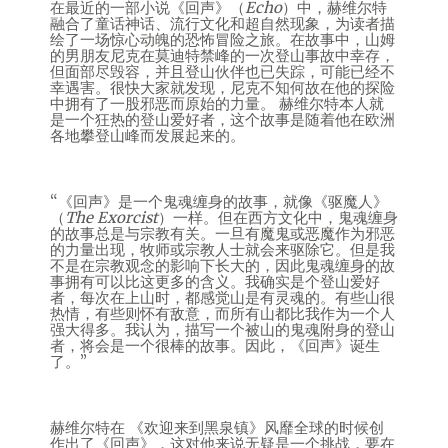
在最近的一部小说《回声》（
Echo
）中，赫维尔特
融合了童话神话、流行文化和超自然现象，为读者描
绘了一场惊心动魄的恐怖冒险之旅。在故事中，山姆
的男朋友尼克在莫迪特禁峰的一次登山事故中幸存，
但面部尽毁容，并且登山伙伴也已失踪，可能已经不
幸遇害。很快大家就发现，尼克不知何故在他的探险
中拥有了一股邪恶而原始的力量。 赫维尔特本人就
是一个狂热的登山爱好者，这个故事是随着他在欧洲
各地攀登山峰而发展起来的。
“《回声》是一个鬼魂缠身的故事，就像《驱魔人》
（
The Exorcist
）一样。但在西方文化中，鬼魂缠身
的故事总是与宗教有关。一旦有魔鬼或恶魔作为邪恶
的力量出现，牧师或宗教人士就会来驱除它。但是我
不是在宗教观念的影响下长大的，因此鬼魂缠身的故
事拥有可以比这更多的含义。我确实是个登山爱好
者，每次在上山时，都感觉山是有灵魂的。有些山很
热情，有些则怀有敌意，而所有山都比我作为一个人
强大得多。我认为，描写一个被山的鬼魂附身的登山
者，将会是一个很棒的故事。因此，《回声》诞生
了。”
赫维尔特在 《欢迎来到黑泉镇》风靡全球的时候创
作出了《回声》，这对他来说无疑是一个挑战，要在