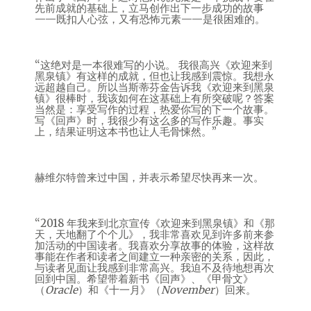
先前成就的基础上，立马创作出下一步成功的故事
——既扣人心弦，又有恐怖元素——是很困难的。
“这绝对是一本很难写的小说。 我很高兴《欢迎来到
黑泉镇》有这样的成就，但也让我感到震惊。我想永
远超越自己。所以当斯蒂芬金告诉我《欢迎来到黑泉
镇》很棒时，我该如何在这基础上有所突破呢？答案
当然是：享受写作的过程，热爱你写的下一个故事。
写《回声》时，我很少有这么多的写作乐趣。事实
上，结果证明这本书也让人毛骨悚然。”
赫维尔特曾来过中国，并表示希望尽快再来一次。
“2018 年我来到北京宣传《欢迎来到黑泉镇》和《那
天，天地翻了个个儿》，我非常喜欢见到许多前来参
加活动的中国读者。我喜欢分享故事的体验，这样故
事能在作者和读者之间建立一种亲密的关系，因此，
与读者见面让我感到非常高兴。我迫不及待地想再次
回到中国。希望带着新书《回声》、《甲骨文》
（
Oracle
）和《十一月》（
November
）回来。