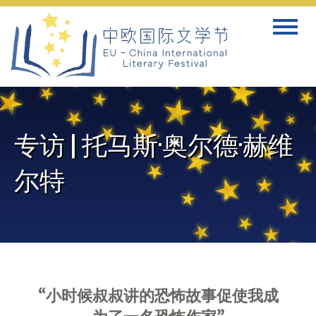
Skip
Toggle
to
navigat
content
专访 | 托马斯·奥尔德·赫维
尔特
“小时候叔叔
讲
的恐怖故事
促使
我成