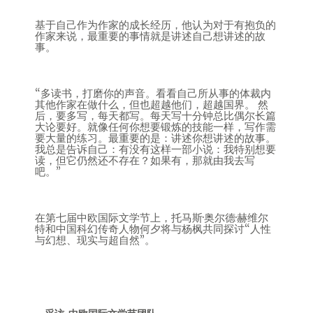
基于自己作为作家的成长经历，他认为对于有抱负的
作家来说，最重要的事情就是讲述自己想讲述的故
事。
“多读书，打磨你的声音。看看自己所从事的体裁内
其他作家在做什么，但也超越他们，超越国界。 然
后，要多写，每天都写。每天写十分钟总比偶尔长篇
大论要好。就像任何你想要锻炼的技能一样，写作需
要大量的练习。最重要的是：讲述你想讲述的故事。
我总是告诉自己：有没有这样一部小说：我特别想要
读，但它仍然还不存在？如果有，那就由我去写
吧。”
在第七届中欧国际文学节上，托马斯·奥尔德·赫维尔
特和中国科幻传奇人物何夕将与杨枫共同探讨“人性
与幻想、现实与超自然”。