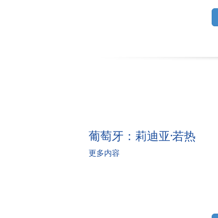
葡萄牙：莉迪亚·若热
更多内容