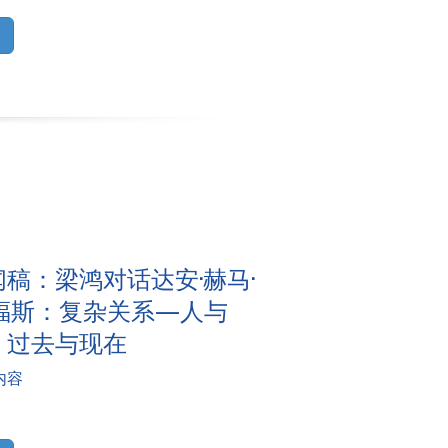
闻稿：梁鸿对话达安·赫马·
·福斯：复杂关系—人与
，过去与现在
内容