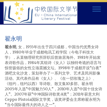
Skip
Toggle
to
navigat
content
翟永明
翟永明
,
女，
1955
年出生于四川成都，中国当代优秀女诗
人，
1980
年毕业于成都电讯工程学院（今电子科技大
学），从某物理研究所辞职后曾旅居海外。
1981
年开始发
表诗歌作品，
1984
年其组诗《女人》以独特奇诡的语言与
惊世骇俗的女性立场震撼文坛。
1998
年于成都开设
“
白夜
”
酒吧文化沙龙，策划举办了一系列文学、艺术及民间影像
活动。其代表作品有《女人》、《在一切玫瑰之上》、
《纽约，纽约以西》等诗歌、散文集
10
多部。翟永明
2005
年入选
“
中国魅力
50
人
”
，
2010
年入选
“
中国十佳女诗
人
”
。
2007
年获
“
中坤国际诗歌奖
·A
奖
”
；
2011
年获意大利
Ceppo Pistoia
国际文学奖，该奖评委会主席称翟永明为
“
当今国际最伟大的诗人之一
”
。