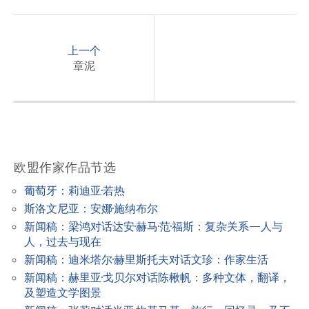
P
o
上一个
s
章泥
t
n
a
v
欧盟作家作品节选
i
葡萄牙：莉迪亚·若热
g
斯洛文尼亚：安娜·施纳布尔
a
新闻稿：梁鸿对话达安·赫马·范·福斯：复杂关系—人与
t
人，过去与现在
新闻稿：迪米塔尔·赫里斯托夫对话文珍：作家生活
i
新闻稿：赫里亚·戈贝尔对话陈楸帆：多种文体，翻译，
o
及塑造文学图景