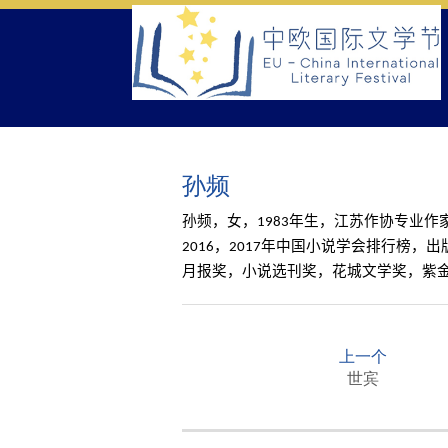
Skip
to
content
孙频
孙频，女，
1983
年生，江苏作协专业作
2016
，
2017
年中国小说学会排行榜，出
月报奖，小说选刊奖，花城文学奖，紫
P
o
上一个
s
世宾
t