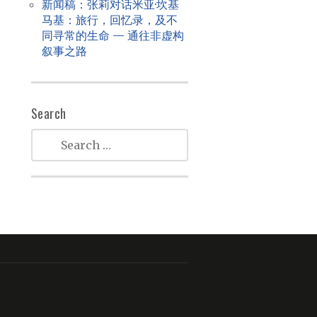
新闻稿：张莉对话米亚·坎基
马基：旅行，回忆录，及不
同寻常的生命 — 通往非虚构
叙事之路
Search