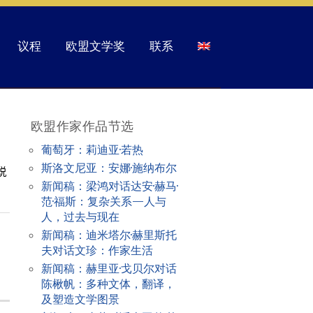
议程
欧盟文学奖
联系
欧盟作家作品节选
葡萄牙：莉迪亚·若热
斯洛文尼亚：安娜·施纳布尔
说
新闻稿：梁鸿对话达安·赫马·
范·福斯：复杂关系—人与
人，过去与现在
新闻稿：迪米塔尔·赫里斯托
夫对话文珍：作家生活
新闻稿：赫里亚·戈贝尔对话
陈楸帆：多种文体，翻译，
及塑造文学图景