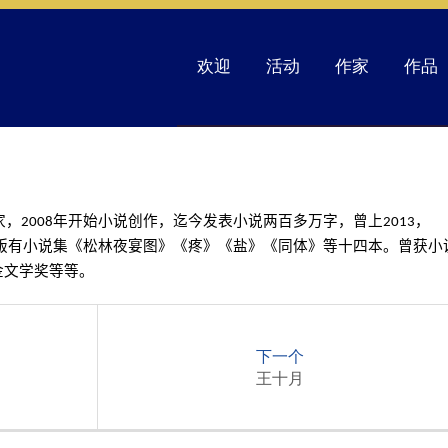
欢迎
活动
作家
作品
家，
2008
年开始小说创作，迄今发表小说两百多万字，曾上
2013
，
版有小说集《松林夜宴图》《疼》《盐》《同体》等十四本。曾获小
金文学奖等等。
下一个
王十月