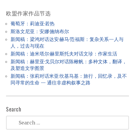
v
欧盟作家作品节选
i
葡萄牙：莉迪亚·若热
g
斯洛文尼亚：安娜·施纳布尔
a
新闻稿：梁鸿对话达安·赫马·范·福斯：复杂关系—人与
t
人，过去与现在
新闻稿：迪米塔尔·赫里斯托夫对话文珍：作家生活
i
新闻稿：赫里亚·戈贝尔对话陈楸帆：多种文体，翻译，
o
及塑造文学图景
n
新闻稿：张莉对话米亚·坎基马基：旅行，回忆录，及不
同寻常的生命 — 通往非虚构叙事之路
Search