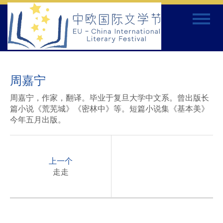
Skip
Toggle
to
navigat
content
周嘉宁
周嘉宁，作家，翻译。毕业于复旦大学中文系。曾出版长
篇小说《荒芜城》《密林中》等。短篇小说集《基本美》
今年五月出版。
P
o
上一个
s
走走
t
n
a