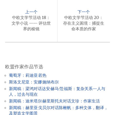
P
o
上一个
下一个
s
中欧文学节活动 18：
中欧文学节活动 20：
文学小说 —— 评估世
存在主义困境：捕捉生
t
界的棱镜
命本质的作家
n
a
v
i
欧盟作家作品节选
g
a
葡萄牙：莉迪亚·若热
斯洛文尼亚：安娜·施纳布尔
t
新闻稿：梁鸿对话达安·赫马·范·福斯：复杂关系—人与
i
人，过去与现在
o
新闻稿：迪米塔尔·赫里斯托夫对话文珍：作家生活
n
新闻稿：赫里亚·戈贝尔对话陈楸帆：多种文体，翻译，
及塑造文学图景