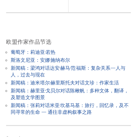
t
n
a
v
欧盟作家作品节选
i
葡萄牙：莉迪亚·若热
g
斯洛文尼亚：安娜·施纳布尔
a
新闻稿：梁鸿对话达安·赫马·范·福斯：复杂关系—人与
t
人，过去与现在
新闻稿：迪米塔尔·赫里斯托夫对话文珍：作家生活
i
新闻稿：赫里亚·戈贝尔对话陈楸帆：多种文体，翻译，
o
及塑造文学图景
n
新闻稿：张莉对话米亚·坎基马基：旅行，回忆录，及不
同寻常的生命 — 通往非虚构叙事之路