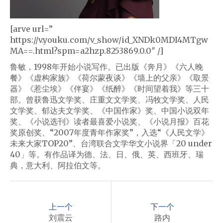
[arve url=”
https://v.youku.com/v_show/id_XNDk0MDI4MTgw
MA==.html?spm=a2hzp.8253869.0.0″ /]
鲁敏，1998年开始小说写作。已出版《奔月》《六人晚
餐》《虚构家族》《荷尔蒙夜谈》《墙上的父亲》《取景
器》《惹尘埃》《伴宴》《纸醉》《时间望着我》等三十
部。曾获鲁迅文学奖、庄重文文学奖、冯牧文学奖、人民
文学奖、郁达夫文学奖、《中国作家》奖、中国小说双年
奖、《小说选刊》读者最喜爱小说奖、《小说月报》百花
奖原创奖、“2007年度青年作家奖”，入选“《人民文学》
未来大家TOP20”、台湾联合文学华文小说界「20 under
40」等。有作品译为德、法、日、俄、英、西班牙、瑞
典，意大利、阿拉伯文等。
P
o
上一个
下一个
s
刘震云
路内