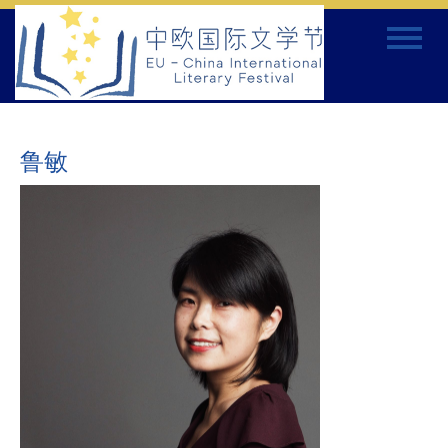
Skip
Toggle
to
navigat
content
鲁敏