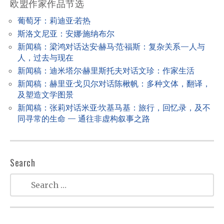
欧盟作家作品节选
i
葡萄牙：莉迪亚·若热
g
斯洛文尼亚：安娜·施纳布尔
a
新闻稿：梁鸿对话达安·赫马·范·福斯：复杂关系—人与
t
人，过去与现在
新闻稿：迪米塔尔·赫里斯托夫对话文珍：作家生活
i
新闻稿：赫里亚·戈贝尔对话陈楸帆：多种文体，翻译，
o
及塑造文学图景
n
新闻稿：张莉对话米亚·坎基马基：旅行，回忆录，及不
同寻常的生命 — 通往非虚构叙事之路
Search