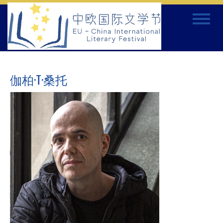
Skip
Toggle
to
navigat
content
伽柏·T·桑托