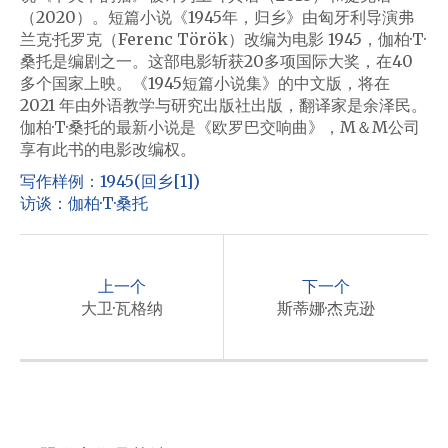
（2020）。短篇小说《1945年，归乡》由匈牙利导演弗
兰克·托罗克（Ferenc Török）改编为电影 1945，伽柏·T·
桑托是编剧之一。这部电影斩获20多项国际大奖，在40
多个国家上映。《1945短篇小说集》的中文版，将在
2021 年由外语教学与研究出版社出版，翻译家是余泽民。
伽柏·T·桑托的最新小说是《欧罗巴交响曲》，M＆M公司
享有此书的电影改编权。
写作样例：1945(回乡[1])
访谈：伽柏·T·桑托
P
o
上一个
下一个
s
大卫·瓦格纳
斯蒂娜·杰克逊
t
n
a
v