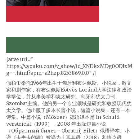
[arve url=”
https://v.youku.com/v_show/id_XNDkxMDg0ODIxM
g==.html?spm=a2hzp.8253869.0.0″ /]
伽柏·T·桑托1966年出生于匈牙利布达佩斯。小说家，散文
家和剧作家，有布达佩斯Eötvös Loránd大学法律和政治
学学位，并从事美学和犹太研究。匈牙利犹太月刊
Szombat主编。他的另一个专业领域是研究和教授现代犹
太文学。他出版了多本长篇小说，短篇小说集，还有一本
诗集。中篇小说（Mószer）德语译本是 In Schuld
verstrickt（1999），2008 年出版短篇小说
（Обратный билет– Obratnij Bilet）俄语译本。小
说《卡夫卡的猫》被译为土耳其语（2018）和捷克语