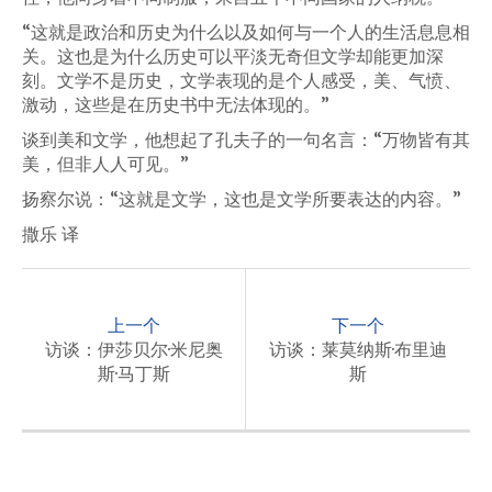
“这就是政治和历史为什么以及如何与一个人的生活息息相
关。这也是为什么历史可以平淡无奇但文学却能更加深
刻。文学不是历史，文学表现的是个人感受，美、气愤、
激动，这些是在历史书中无法体现的。”
谈到美和文学，他想起了孔夫子的一句名言：“万物皆有其
美，但非人人可见。”
扬察尔说：“这就是文学，这也是文学所要表达的内容。”
撒乐 译
P
o
上一个
下一个
s
访谈：伊莎贝尔·米尼奥
访谈：莱莫纳斯·布里迪
斯·马丁斯
斯
t
n
a