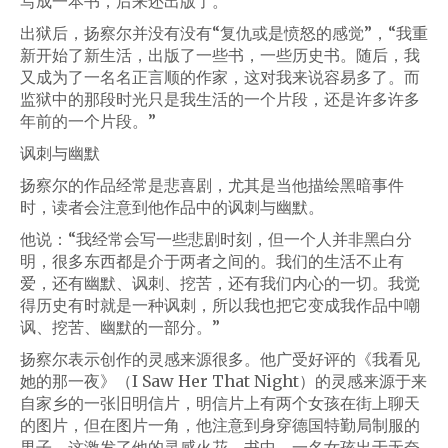
写成一本书，后来还出版了。”
出狱后，扬察尔并没有没有“复仇或是愤怒的感觉”，“我重
新开始了新生活，出版了一些书，一些历史书。随后，我
又成为了一名名正言顺的作家，这对我来说容易多了。而
监狱中的那段时光只是我生活的一个片段，还是许多许多
年前的一个片段。”
讽刺与幽默
扬察尔的作品经常是悲喜剧，尤其是当他描绘黑暗事件
时，读者会注意到他作品中的讽刺与幽默。
他说：“我经常会写一些悲剧时刻，但一个人并非黑白分
明，很多东西都是介于两者之间的。我们的生活不止有
爱，还有幽默、讽刺、挖苦，还有我们内心的一切。我觉
得历史有时就是一种讽刺，所以我也把它变成我作品中嘲
讽、挖苦、幽默的一部分。”
扬察尔表示创作的灵感来源很多。他广受好评的《我看见
她的那一夜》（I Saw Her That Night）的灵感来源于来
自家乡的一张旧明信片，明信片上有两个女孩在街上聊天
的图片，但在图片一角，他注意到身穿德国特勤局制服的
男子。这激发了他的灵感火花，书中，一名女孩出于无奈