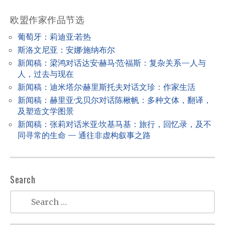
v
i
欧盟作家作品节选
g
葡萄牙：莉迪亚·若热
a
斯洛文尼亚：安娜·施纳布尔
t
新闻稿：梁鸿对话达安·赫马·范·福斯：复杂关系—人与
人，过去与现在
i
新闻稿：迪米塔尔·赫里斯托夫对话文珍：作家生活
o
新闻稿：赫里亚·戈贝尔对话陈楸帆：多种文体，翻译，
n
及塑造文学图景
新闻稿：张莉对话米亚·坎基马基：旅行，回忆录，及不
同寻常的生命 — 通往非虚构叙事之路
Search