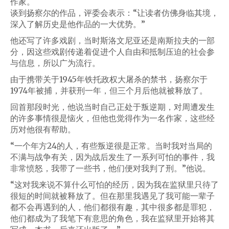
作家。
谈到扬察尔的作品，评委会表示：“让读者仿佛身临其境，
深入了解历史是他作品的一大优势。”
他还写了许多戏剧，当时斯洛文尼亚还是南斯拉夫的一部
分，因这些戏剧传递着促进个人自由和抵制压迫的社会参
与信息，所以广为流行。
由于携带关于1945年铁托政权大屠杀的禁书，扬察尔于
1974年被捕，并获刑一年，但三个月后他就被释放了。
回首那段时光，他说当时自己正处于叛逆期，对周遭发生
的许多事情很是恼火，但他也觉得作为一名作家，这些经
历对他很有帮助。
“一个年方24的人，有些叛逆很是正常。当时我对当局的
不满与战争有关，因为战后发生了一系列可怕的事件，我
非常愤怒，我带了一些书，他们便对我判了刑。”他说。
“这对我来说不算什么可怕的经历，因为我在监狱里只待了
很短的时间就被释放了。但在那里我遇见了我可能一辈子
都不会再遇到的人，他们都很有趣，其中很多都是罪犯，
他们都成为了我笔下有意思的角色，我在监狱里开始将其