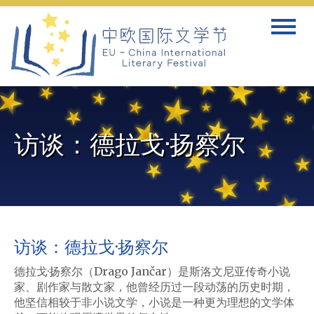
Skip
Toggle
to
navigat
content
访谈：德拉戈·扬察尔
访谈：德拉戈·扬察尔
德拉戈·扬察尔（Drago Jančar）是斯洛文尼亚传奇小说
家、剧作家与散文家，他曾经历过一段动荡的历史时期，
他坚信相较于非小说文学，小说是一种更为理想的文学体