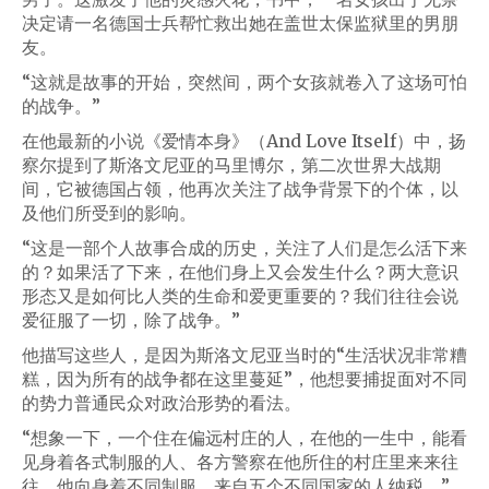
决定请一名德国士兵帮忙救出她在盖世太保监狱里的男朋
友。
“这就是故事的开始，突然间，两个女孩就卷入了这场可怕
的战争。”
在他最新的小说《爱情本身》（And Love Itself）中，扬
察尔提到了斯洛文尼亚的马里博尔，第二次世界大战期
间，它被德国占领，他再次关注了战争背景下的个体，以
及他们所受到的影响。
“这是一部个人故事合成的历史，关注了人们是怎么活下来
的？如果活了下来，在他们身上又会发生什么？两大意识
形态又是如何比人类的生命和爱更重要的？我们往往会说
爱征服了一切，除了战争。”
他描写这些人，是因为斯洛文尼亚当时的“生活状况非常糟
糕，因为所有的战争都在这里蔓延”，他想要捕捉面对不同
的势力普通民众对政治形势的看法。
“想象一下，一个住在偏远村庄的人，在他的一生中，能看
见身着各式制服的人、各方警察在他所住的村庄里来来往
往，他向身着不同制服，来自五个不同国家的人纳税。”