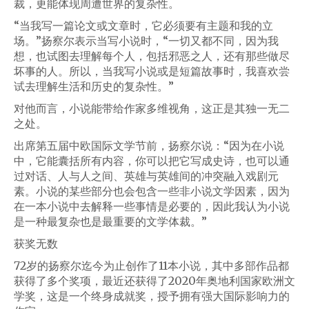
裁，更能体现周遭世界的复杂性。
“当我写一篇论文或文章时，它必须要有主题和我的立
场。”扬察尔表示当写小说时，“一切又都不同，因为我
想，也试图去理解每个人，包括邪恶之人，还有那些做尽
坏事的人。所以，当我写小说或是短篇故事时，我喜欢尝
试去理解生活和历史的复杂性。”
对他而言，小说能带给作家多维视角，这正是其独一无二
之处。
出席第五届中欧国际文学节前，扬察尔说：“因为在小说
中，它能囊括所有内容，你可以把它写成史诗，也可以通
过对话、人与人之间、英雄与英雄间的冲突融入戏剧元
素。小说的某些部分也会包含一些非小说文学因素，因为
在一本小说中去解释一些事情是必要的，因此我认为小说
是一种最复杂也是最重要的文学体裁。”
获奖无数
72岁的扬察尔迄今为止创作了11本小说，其中多部作品都
获得了多个奖项，最近还获得了2020年奥地利国家欧洲文
学奖，这是一个终身成就奖，授予拥有强大国际影响力的