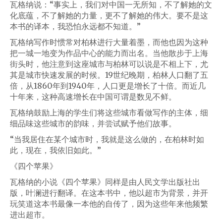
瓦格纳说：“事实上，我们对中国一无所知，不了解她的文
化底蕴，不了解她的力量，更不了解她的伟大。要不是这
本书的译本，我恐怕永远都不知道。”
瓦格纳写作时惯常对柏林进行大量着墨，而他也因为这种
把一城一地变为作品中心的能力而出名。当他散步于上海
街头时，他注意到这座城市与柏林可以说是不相上下，尤
其是城市快速发展的时候。19世纪晚期，柏林人口翻了五
倍，从1860年到1940年，人口更是增长了十倍。而近几
十年来，这种高速增长在中国可谓是数见不鲜。
瓦格纳鼓励上海的学生们将这些城市看做写作的主体，细
细品味这些城市的韵味，并尝试赋予他们故事。
“当我居住在某个城市时，我就是这么做的，在柏林时如
此，现在，我依旧如此。”
《四个苹果》
瓦格纳的小说《四个苹果》同样是由人民文学出版社出
版，叶澜进行翻译。在这本书中，他以超市为背景，并开
玩笑道这本书最像一本他的自传了，因为这些年来他频繁
进出超市。