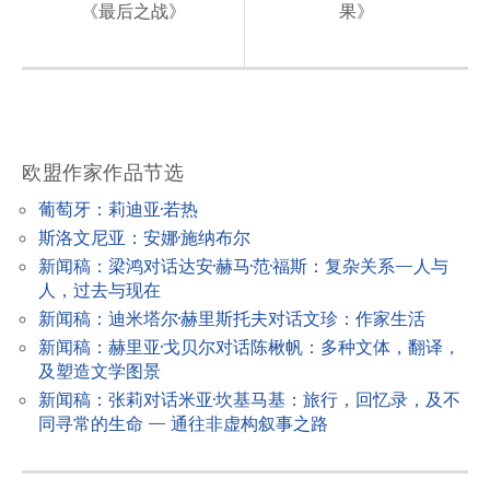
《最后之战》
果》
t
n
a
v
i
欧盟作家作品节选
g
葡萄牙：莉迪亚·若热
a
斯洛文尼亚：安娜·施纳布尔
t
新闻稿：梁鸿对话达安·赫马·范·福斯：复杂关系—人与
人，过去与现在
i
新闻稿：迪米塔尔·赫里斯托夫对话文珍：作家生活
o
新闻稿：赫里亚·戈贝尔对话陈楸帆：多种文体，翻译，
n
及塑造文学图景
新闻稿：张莉对话米亚·坎基马基：旅行，回忆录，及不
同寻常的生命 — 通往非虚构叙事之路