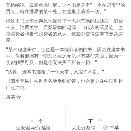
瓦格纳说，最简单地理解，这本书是关于“一个在超市里的
男人，就在世界的某一处，在这里上演着一切。”
但这本书又悄无声息地探讨了一系列其他的话题如：消费
主义、消费美学、质疑事物的起源、当代人的碳足迹、监
控消费者和当代消费者的意识，这些都使得这本书更具深
度。
“某种程度来讲，它也是一本忧郁哀伤的书，因为在这本书
中，你看似拥有一切却又永远无法拥有某些东西，因为一
切都触手可及，但是你无法买下所有一切。”
“因此，这本书描绘了一个天堂，又或许不是。”
《四个苹果》在世界各地受到好评，也必定会在中国引起
广泛共鸣。
屠雯 译
P
o
上一个
下一个
s
达安·赫马·范·福斯：
大卫·瓦格纳：《四个苹