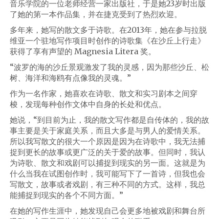
音乐学院的一位老师经营一家出版社，于是她23岁时出版
了她的第一本作品集，并在捷克受到了热烈欢迎。
多年来，她写的散文多于诗歌。在2013年，她在参与拉脱
维亚一个驻地写作项目时创作的诗歌集《在沙丘上行走》
获得了享有声望的 Magnesia Litera 奖。
“波罗的海的沙丘景观激发了我的灵感，因为那些沙丘、松
树、海洋和海鸥有点像我的灵魂。”
作为一名作家，她喜欢在诗歌、散文和实习剧本之间穿
梭，发现每种创作文体中自身的长处和优点。
她说，“到目前为止，我的散文写作都是自传体的，我的故
事主要是关于家庭关系，而且大多是与男人的爱情关系。
所以我写散文的很大一个原因是因为在诗歌中，我无法捕
捉到更长的故事或更广泛的关于爱的故事。但同时，我认
为诗歌、散文和戏剧可以捕捉到现实的另一面。这就是为
什么当我在试图创作时，我可能写下了一首诗，但我也会
写散文，故事或者戏剧，有三种不同的方式。这样，我总
能捕捉到现实的各个不同方面。”
在她的写作生涯中，她发现自己会更多地被戏剧和舞台所