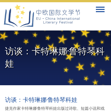
Skip
Toggle
to
navigat
content
访谈：卡特琳娜·鲁特琴科
娃
访谈：卡特琳娜·鲁特琴科娃
捷克作家卡特琳娜·鲁特琴科娃出版过诗歌、短篇小说和戏