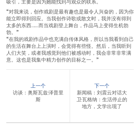
吸引，主要是因为她能找到与观众的联系。
“对我来说，创作戏剧是最有趣也是最令人兴奋的，因为你
能立即得到回应。当我创作诗歌或散文时，我并没有得到
太多的东西……而当戏剧登上舞台，作品马上变得生机勃
勃。”
“在我的戏剧作品中也充满自传体风格，所以当我看到自己
的生活在舞台上上演时，会觉得有些怪。然后，当我听到
人们大笑，或者我感觉到他们被感动时，我会非常非常满
意。这也是我集中精力创作的目标之一。”
P
o
上一个
下一个
s
访谈：奥斯瓦兹·泽普里
新闻稿：刘震云对话大
斯
卫·瓦格纳：生活停止的
t
地方，文学出现了
n
a
v