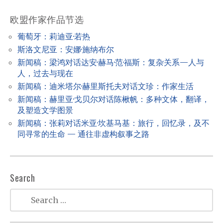
i
欧盟作家作品节选
g
a
葡萄牙：莉迪亚·若热
斯洛文尼亚：安娜·施纳布尔
t
新闻稿：梁鸿对话达安·赫马·范·福斯：复杂关系—人与
i
人，过去与现在
o
新闻稿：迪米塔尔·赫里斯托夫对话文珍：作家生活
n
新闻稿：赫里亚·戈贝尔对话陈楸帆：多种文体，翻译，
及塑造文学图景
新闻稿：张莉对话米亚·坎基马基：旅行，回忆录，及不
同寻常的生命 — 通往非虚构叙事之路
Search