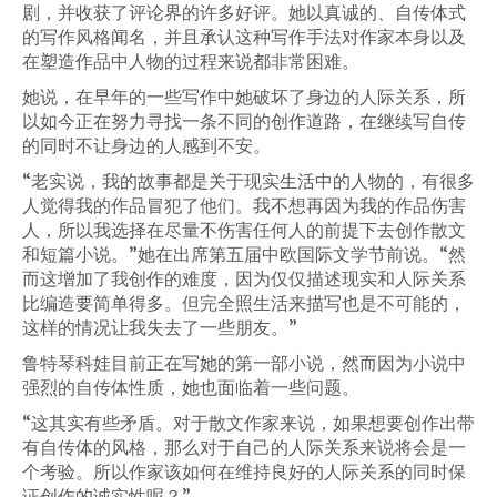
剧，并收获了评论界的许多好评。她以真诚的、自传体式
的写作风格闻名，并且承认这种写作手法对作家本身以及
在塑造作品中人物的过程来说都非常困难。
她说，在早年的一些写作中她破坏了身边的人际关系，所
以如今正在努力寻找一条不同的创作道路，在继续写自传
的同时不让身边的人感到不安。
“老实说，我的故事都是关于现实生活中的人物的，有很多
人觉得我的作品冒犯了他们。我不想再因为我的作品伤害
人，所以我选择在尽量不伤害任何人的前提下去创作散文
和短篇小说。”她在出席第五届中欧国际文学节前说。“然
而这增加了我创作的难度，因为仅仅描述现实和人际关系
比编造要简单得多。但完全照生活来描写也是不可能的，
这样的情况让我失去了一些朋友。”
鲁特琴科娃目前正在写她的第一部小说，然而因为小说中
强烈的自传体性质，她也面临着一些问题。
“这其实有些矛盾。对于散文作家来说，如果想要创作出带
有自传体的风格，那么对于自己的人际关系来说将会是一
个考验。所以作家该如何在维持良好的人际关系的同时保
证创作的诚实性呢？”