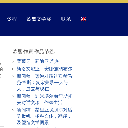
议程
欧盟文学奖
联系
欧盟作家作品节选
葡萄牙：莉迪亚·若热
西
斯洛文尼亚：安娜·施纳布尔
的
的
新闻稿：梁鸿对话达安·赫马·
范·福斯：复杂关系—人与
人，过去与现在
新闻稿：迪米塔尔·赫里斯托
夫对话文珍：作家生活
新闻稿：赫里亚·戈贝尔对话
陈楸帆：多种文体，翻译，
及塑造文学图景