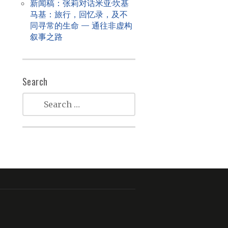
新闻稿：张莉对话米亚·坎基
马基：旅行，回忆录，及不
同寻常的生命 — 通往非虚构
叙事之路
Search