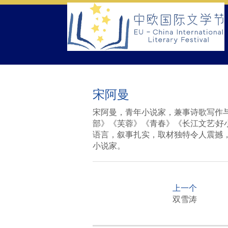
Skip
to
content
宋阿曼
宋阿曼，青年小说家，兼事诗歌写作
部》《芙蓉》《青春》《长江文艺
·
好
语言，叙事扎实，取材独特令人震撼
小说家。
P
o
上一个
s
双雪涛
t