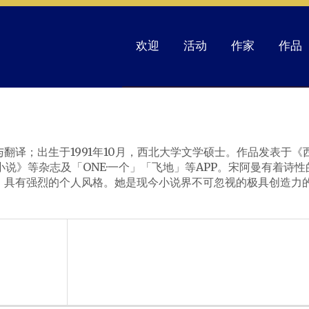
欢迎
活动
作家
作品
与翻译；出生于
1991
年
10
月，西北大学文学硕士。作品发表于《
小说》等杂志及「
ONE·
一个」「飞地」等
APP
。
宋阿曼有着诗性
，具有强烈的个人风格。她是现今小说界不可忽视的极具创造力