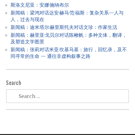
g
斯洛文尼亚：安娜·施纳布尔
a
新闻稿：梁鸿对话达安·赫马·范·福斯：复杂关系—人与
t
人，过去与现在
新闻稿：迪米塔尔·赫里斯托夫对话文珍：作家生活
i
新闻稿：赫里亚·戈贝尔对话陈楸帆：多种文体，翻译，
o
及塑造文学图景
n
新闻稿：张莉对话米亚·坎基马基：旅行，回忆录，及不
同寻常的生命 — 通往非虚构叙事之路
Search