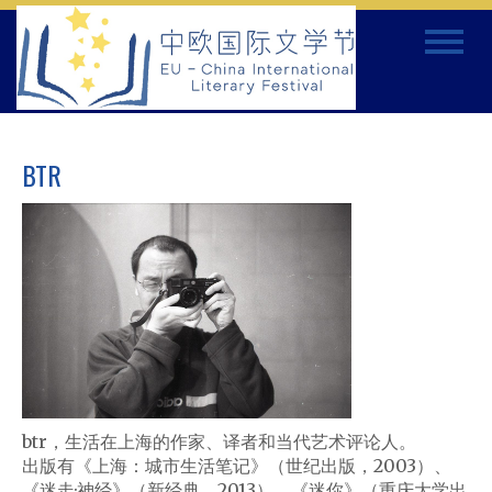
Skip
Toggle
to
navigat
content
BTR
btr，生活在上海的作家、译者和当代艺术评论人。
出版有《上海：城市生活笔记》（世纪出版，2003）、
《迷走·神经》（新经典，2013）、《迷你》（重庆大学出