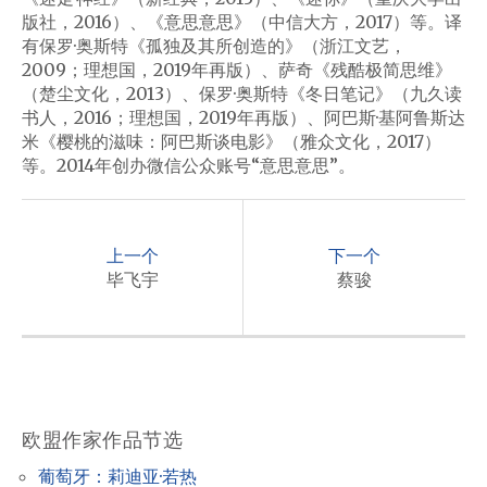
版社，2016）、《意思意思》（中信大方，2017）等。译
有保罗·奥斯特《孤独及其所创造的》（浙江文艺，
2009；理想国，2019年再版）、萨奇《残酷极简思维》
（楚尘文化，2013）、保罗·奥斯特《冬日笔记》（九久读
书人，2016；理想国，2019年再版）、阿巴斯·基阿鲁斯达
米《樱桃的滋味：阿巴斯谈电影》（雅众文化，2017）
等。2014年创办微信公众账号“意思意思”。
P
o
上一个
下一个
s
毕飞宇
蔡骏
t
n
a
v
欧盟作家作品节选
i
葡萄牙：莉迪亚·若热