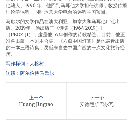
他籍人。1996 年，他回到马耳他大学担任讲师，教授传播
理论学课程，同时运营大学电台的远程学习项目。
马歇尔的文学作品在澳大利亚、加拿大和马耳他广泛出
版。2019年，他出版了《诗集（1964-2019）》
（PEOZIJI），这是他 55年创作的诗歌精选。目前，他正
准备出版一本剧本合集。《六盏中国灯笼》是他最近出版
的一本三语诗集，灵感来自去中国广西的一次文化旅行经
历。
写作样例：大榕树
访谈：阿尔伯特·马歇尔
P
o
上一个
下一个
s
Huang Jingtao
安德烈斯·巴尔瓦
t
n