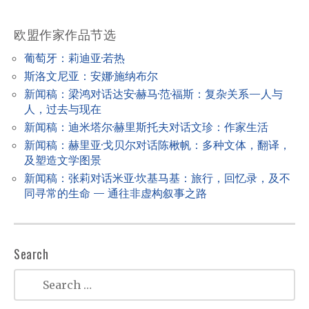
a
v
欧盟作家作品节选
i
葡萄牙：莉迪亚·若热
g
斯洛文尼亚：安娜·施纳布尔
a
新闻稿：梁鸿对话达安·赫马·范·福斯：复杂关系—人与
t
人，过去与现在
新闻稿：迪米塔尔·赫里斯托夫对话文珍：作家生活
i
新闻稿：赫里亚·戈贝尔对话陈楸帆：多种文体，翻译，
o
及塑造文学图景
n
新闻稿：张莉对话米亚·坎基马基：旅行，回忆录，及不
同寻常的生命 — 通往非虚构叙事之路
Search