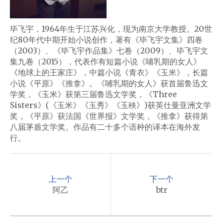
毕飞宇，1964年生于江苏兴化，现为南京大学教授。20世
纪80年代中期开始小说创作，著有《毕飞宇文集》四卷
（2003）、《毕飞宇作品集》七卷（2009）、毕飞宇文
集九卷（2015），代表作有短篇小说《哺乳期的女人》
《地球上的王家庄》，中篇小说《青衣》《玉米》，长篇
小说《平原》《推拿》。《哺乳期的女人》获首届鲁迅文
学奖，《玉米》获第三届鲁迅文学奖，《Three
Sisters》(《玉米》《玉秀》《玉秧》)获英仕曼亚洲文学
奖，《平原》获法国《世界报》文学奖，《推拿》获得第
八届茅盾文学奖。作品有二十多个语种的译本在海外发
行。
P
o
上一个
下一个
s
阿乙
btr
t