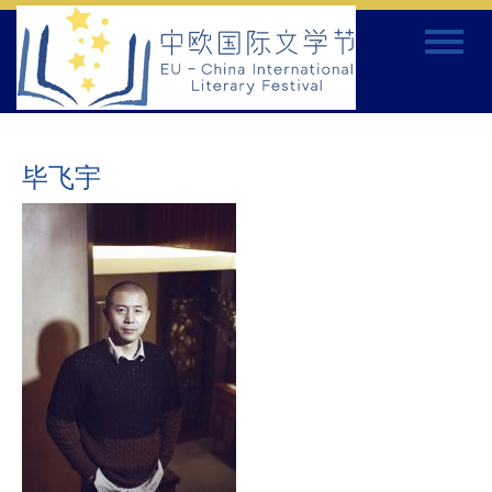
Skip
Toggle
to
navigat
content
毕飞宇