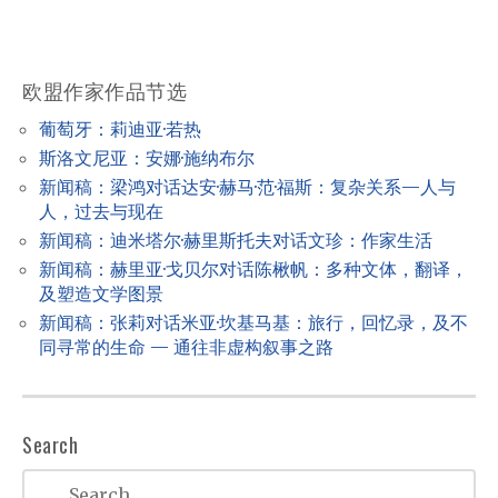
n
a
v
欧盟作家作品节选
i
葡萄牙：莉迪亚·若热
g
斯洛文尼亚：安娜·施纳布尔
a
新闻稿：梁鸿对话达安·赫马·范·福斯：复杂关系—人与
t
人，过去与现在
新闻稿：迪米塔尔·赫里斯托夫对话文珍：作家生活
i
新闻稿：赫里亚·戈贝尔对话陈楸帆：多种文体，翻译，
o
及塑造文学图景
n
新闻稿：张莉对话米亚·坎基马基：旅行，回忆录，及不
同寻常的生命 — 通往非虚构叙事之路
Search