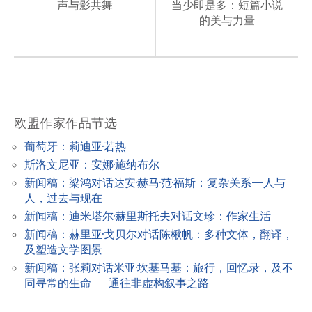
s
声与影共舞
当少即是多：短篇小说
的美与力量
t
n
a
v
i
欧盟作家作品节选
g
葡萄牙：莉迪亚·若热
a
斯洛文尼亚：安娜·施纳布尔
t
新闻稿：梁鸿对话达安·赫马·范·福斯：复杂关系—人与
人，过去与现在
i
新闻稿：迪米塔尔·赫里斯托夫对话文珍：作家生活
o
新闻稿：赫里亚·戈贝尔对话陈楸帆：多种文体，翻译，
n
及塑造文学图景
新闻稿：张莉对话米亚·坎基马基：旅行，回忆录，及不
同寻常的生命 — 通往非虚构叙事之路