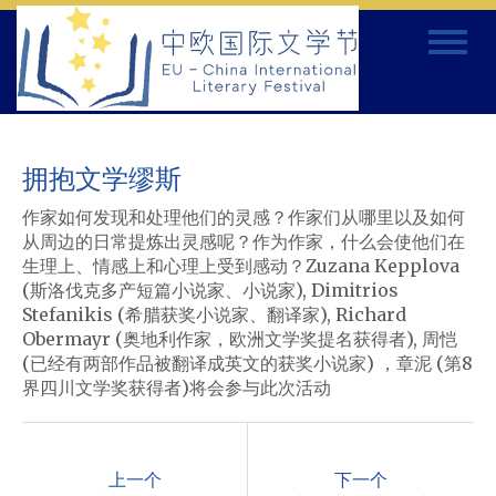
Skip
Toggle
to
navigat
content
拥抱文学缪斯
作家如何发现和处理他们的灵感？作家们从哪里以及如何
从周边的日常提炼出灵感呢？作为作家，什么会使他们在
生理上、情感上和心理上受到感动？
Zuzana Kepplova
(
斯洛伐克多产短篇小说家、小说家
), Dimitrios
Stefanikis (
希腊获奖小说家、翻译家
), Richard
Obermayr (
奥地利作家，欧洲文学奖提名获得者
),
周恺
(
已经有两部作品被翻译成英文的获奖小说家
)
，章泥
(
第
8
界四川文学奖获得者
)
将会参与此次活动
P
o
上一个
下一个