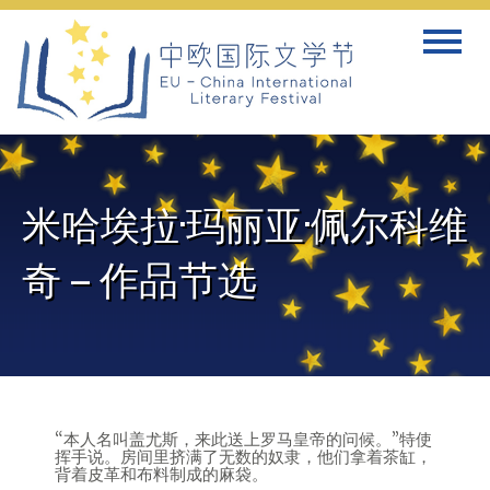
Skip
Toggle
to
navigat
content
米哈埃拉·玛丽亚·佩尔科维
奇 – 作品节选
“本人名叫盖尤斯，来此送上罗马皇帝的问候。”特使
挥手说。房间里挤满了无数的奴隶，他们拿着茶缸，
背着皮革和布料制成的麻袋。