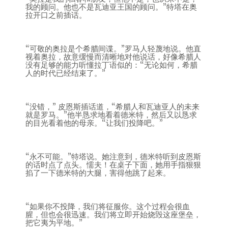
我的顾问。他也不是瓦迪亚王国的顾问。”特塔在奥
拉开口之前插话。
“可敬的奥拉是个希腊间谍。”罗马人轻蔑地说。他直
视着奥拉，故意缓慢而清晰地对他说话，好像希腊人
没有足够的能力听懂拉丁语似的：“无论如何，希腊
人的时代已经结束了。”
“没错，” 皮恩斯插话道，“希腊人和瓦迪亚人的未来
就是罗马。”他半恳求地看着德米特，然后又以恳求
的目光看着他的母亲。“让我们投降吧。”
“永不可能。”特塔说。她注意到，德米特听到皮恩斯
的话时点了点头。懦夫！在桌子下面，她用手指狠狠
掐了一下德米特的大腿，害得他跳了起来。
“如果你不投降，我们将征服你。这个过程会很血
腥，但也会很迅速。我们将立即开始烧毁这座堡垒，
把它夷为平地。”