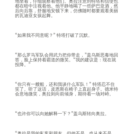
地坐着，仔细观察着他们。奥拉注意到特塔和信使也
都在暗中注视着他。他平静地喝了一些萨巴亚酒，然
后向后靠，舒服地安顿下来，仿佛随时都要观看美丽
的瓦迪亚女孩起舞。
“如果我不同意呢？” 特塔打破了沉默。
“那么罗马军队会用武力把你带走，”盖乌斯恶毒地回
答，脸上保持着霸道的微笑。“我的建议是：现在就
投降。”
“你只有一艘船，还和我谈什么军队！” 特塔忍不住
笑了。听了这话，皮恩斯在椅子上直起身子。德米特
会意地微笑，奥拉则向前倾身，期待着一场对峙。
“也许你可以向她解释一下？”盖乌斯转向奥拉。
“奥拉是我的私客和朋友，但他不是，也从来不是，