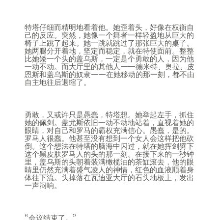
特塔仔细而精明地看着他。她歪着头，好像在权衡自
己的反应。突然，她像一个舞者一样轻盈地从巨大的
椅子上跳了起来。她一跳就跳过了那张巨大的桌子。
她两腿分开着地，坚定而稳定，就在特使面前。整整
比她矮一个头的盖乌斯，一定是个勇敢的人，因为他
一动不动。而大厅里的其他人——德米特、奥拉、皮
恩斯和盖乌斯的奴隶——在她移动的那一刻，都不由
自主地往后退缩了。
勇敢，又或许只是愚蠢，特塔想。她举起左手，抓住
她的佩剑。盖尤斯依旧一动不动地站着，直视着她的
眼睛，对自己和罗马的霸权充满信心。愚蠢，是的。
罗马人很蠢。他甚至没有想到一个女人会这样把他砍
倒。这个想法在特塔的脑海中闪过，就在她挥剑劈下
这个黑皮肤罗马人的头的那一刻。在接下来的一秒钟
里，盖乌斯的头朝着装满橄榄油的茶缸滚去，他的眼
睛里仍然充满着盛气凌人的神情，红色的血液顺着身
体往下流。头掉落在瓦迪亚大厅的石头地板上，发出
一声闷响。
“会议结束了。”