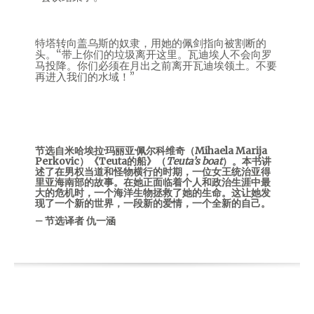
特塔转向盖乌斯的奴隶，用她的佩剑指向被割断的
头。“带上你们的垃圾离开这里。瓦迪埃人不会向罗
马投降。你们必须在月出之前离开瓦迪埃领土。不要
再进入我们的水域！”
节选自米哈埃拉·玛丽亚·佩尔科维奇（Mihaela Marija
Perkovic）《Teuta的船》（
Teuta’s boat
）。本书讲
述了在男权当道和怪物横行的时期，一位女王统治亚得
里亚海南部的故事。在她正面临着个人和政治生涯中最
大的危机时，一个海洋生物拯救了她的生命。这让她发
现了一个新的世界，一段新的爱情，一个全新的自己。
– 节选译者 仇一涵