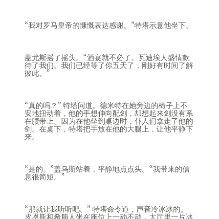
“我对罗马皇帝的慷慨表达感谢。”特塔示意他坐下。
盖尤斯摇了摇头。“酒宴就不必了。瓦迪埃人盛情款
待了我们。我们已经等了你五天了，刚好有时间了解
彼此。”
“真的吗？” 特塔问道。德米特在她旁边的椅子上不
安地扭动着，他的手想伸向配剑，却想起来剑没有系
在腰带上。因为在他坐到桌边时，仆人们拿走了他的
剑。在桌下，特塔把手放在他的大腿上，让他平静下
来。
“是的。”盖乌斯站着，平静地点点头。“我带来的信
息很简短。”
“那就让我听听吧。” 特塔命令道，声音冷冰冰的。
皮恩斯和希腊人坐在座位上一动不动，大厅里一片冰