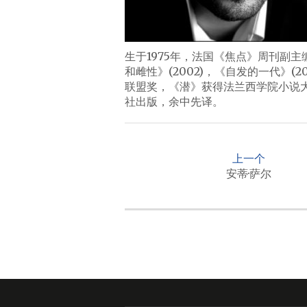
生于1975年，法国《焦点》周刊副主
和雌性》(2002)，《自发的一代》(2
联盟奖，《潜》获得法兰西学院小说大
社出版，余中先译。
P
o
上一个
s
安蒂·萨尔
t
n
a
v
i