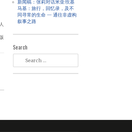
新闻稿：张莉对话米亚·坎基
马基：旅行，回忆录，及不
同寻常的生命 — 通往非虚构
叙事之路
人
版
Search