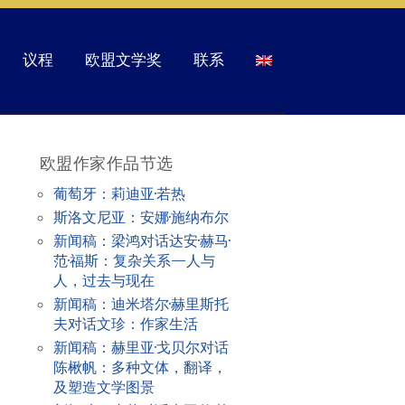
议程
欧盟文学奖
联系
欧盟作家作品节选
葡萄牙：莉迪亚·若热
斯洛文尼亚：安娜·施纳布尔
新闻稿：梁鸿对话达安·赫马·
范·福斯：复杂关系—人与
人，过去与现在
新闻稿：迪米塔尔·赫里斯托
夫对话文珍：作家生活
新闻稿：赫里亚·戈贝尔对话
陈楸帆：多种文体，翻译，
及塑造文学图景