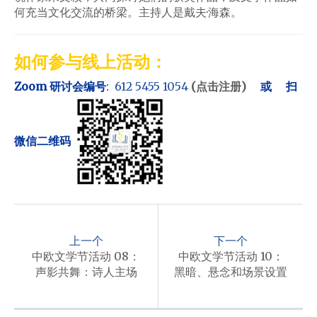
何充当文化交流的桥梁。主持人是戴夫·海森。
如何参与线上活动：
Zoom 研讨会编号
:
612 5455 1054
(点击注册)
或
扫
微信二维码
P
o
上一个
下一个
s
中欧文学节活动 08：
中欧文学节活动 10：
声影共舞：诗人主场
黑暗、悬念和场景设置
t
n