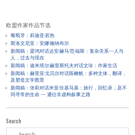
a
v
i
欧盟作家作品节选
g
葡萄牙：莉迪亚·若热
a
斯洛文尼亚：安娜·施纳布尔
t
新闻稿：梁鸿对话达安·赫马·范·福斯：复杂关系—人与
人，过去与现在
i
新闻稿：迪米塔尔·赫里斯托夫对话文珍：作家生活
o
新闻稿：赫里亚·戈贝尔对话陈楸帆：多种文体，翻译，
n
及塑造文学图景
新闻稿：张莉对话米亚·坎基马基：旅行，回忆录，及不
同寻常的生命 — 通往非虚构叙事之路
Search