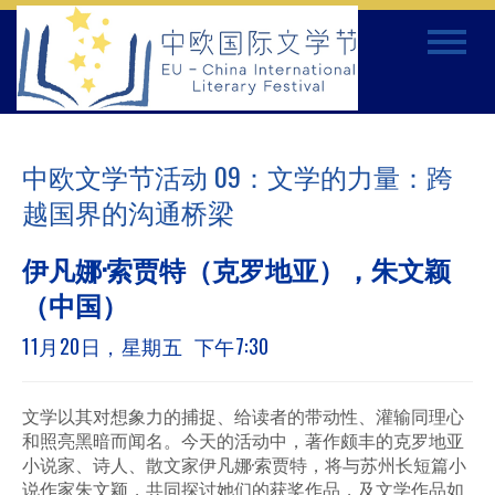
Skip
Toggle
to
navigat
content
中欧文学节活动 09：文学的力量：跨
越国界的沟通桥梁
伊凡娜·索贾特（克罗地亚），朱文颖
（中国）
11月20日，星期五 下午7:30
文学以其对想象力的捕捉、给读者的带动性、灌输同理心
和照亮黑暗而闻名。今天的活动中，著作颇丰的克罗地亚
小说家、诗人、散文家伊凡娜·索贾特，将与苏州长短篇小
说作家朱文颖，共同探讨她们的获奖作品，及文学作品如