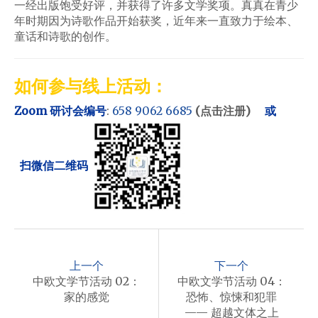
一经出版饱受好评，并获得了许多文学奖项。真真在青少
年时期因为诗歌作品开始获奖，近年来一直致力于绘本、
童话和诗歌的创作。
如何参与线上活动：
Zoom 研讨会编号
:
658 9062 6685
(点击注册)
或
扫微信二维码
P
o
上一个
下一个
s
中欧文学节活动 02：
中欧文学节活动 04：
家的感觉
恐怖、惊悚和犯罪
t
—— 超越文体之上