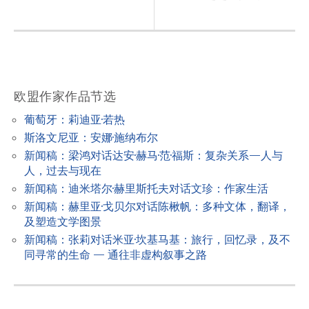
n
a
v
i
欧盟作家作品节选
g
a
葡萄牙：莉迪亚·若热
斯洛文尼亚：安娜·施纳布尔
t
新闻稿：梁鸿对话达安·赫马·范·福斯：复杂关系—人与
i
人，过去与现在
o
新闻稿：迪米塔尔·赫里斯托夫对话文珍：作家生活
n
新闻稿：赫里亚·戈贝尔对话陈楸帆：多种文体，翻译，
及塑造文学图景
新闻稿：张莉对话米亚·坎基马基：旅行，回忆录，及不
同寻常的生命 — 通往非虚构叙事之路