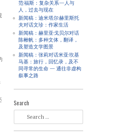
范·福斯：复杂关系—人与
人，过去与现在
观
新闻稿：迪米塔尔·赫里斯托
夫对话文珍：作家生活
。
新闻稿：赫里亚·戈贝尔对话
陈楸帆：多种文体，翻译，
及塑造文学图景
新闻稿：张莉对话米亚·坎基
的
马基：旅行，回忆录，及不
同寻常的生命 — 通往非虚构
叙事之路
许
还
Search