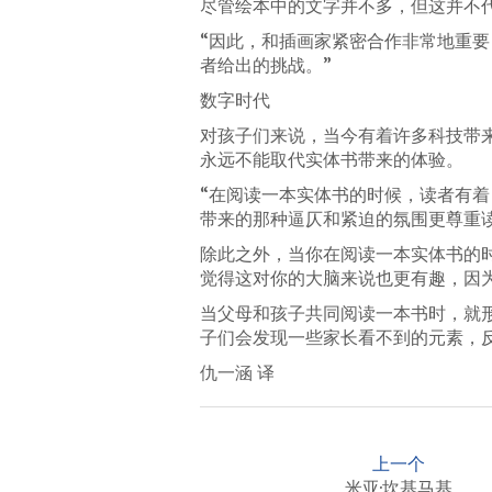
尽管绘本中的文字并不多，但这并不
“因此，和插画家紧密合作非常地重
者给出的挑战。”
数字时代
对孩子们来说，当今有着许多科技带
永远不能取代实体书带来的体验。
“在阅读一本实体书的时候，读者有
带来的那种逼仄和紧迫的氛围更尊重读
除此之外，当你在阅读一本实体书的
觉得这对你的大脑来说也更有趣，因
当父母和孩子共同阅读一本书时，就
子们会发现一些家长看不到的元素，
仇一涵 译
P
o
上一个
米亚·坎基马基