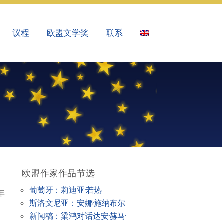
议程
欧盟文学奖
联系
欧盟作家作品节选
葡萄牙：莉迪亚·若热
年
斯洛文尼亚：安娜·施纳布尔
新闻稿：梁鸿对话达安·赫马·