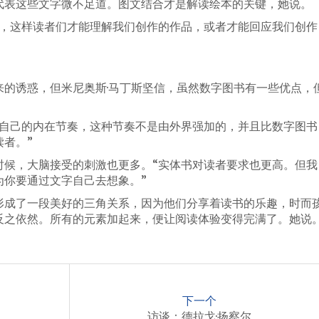
代表这些文字微不足道。图文结合才是解读绘本的关键，她说。
要，这样读者们才能理解我们创作的作品，或者才能回应我们创作
来的诱惑，但米尼奥斯·马丁斯坚信，虽然数字图书有一些优点，
着自己的内在节奏，这种节奏不是由外界强加的，并且比数字图书
者。”
时候，大脑接受的刺激也更多。“实体书对读者要求也更高。但我
为你要通过文字自己去想象。”
形成了一段美好的三角关系，因为他们分享着读书的乐趣，时而
反之依然。所有的元素加起来，便让阅读体验变得完满了。她说
下一个
访谈：德拉戈·扬察尔