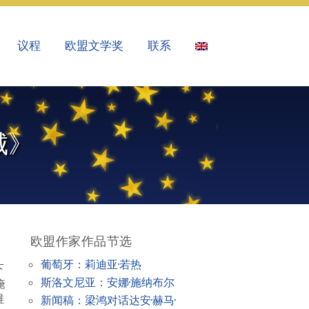
议程
欧盟文学奖
联系
城》
欧盟作家作品节选
葡萄牙：莉迪亚·若热
下
斯洛文尼亚：安娜·施纳布尔
淹
维
新闻稿：梁鸿对话达安·赫马·