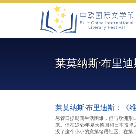
Skip
to
content
莱莫纳斯·布里
莱莫纳斯·布里迪斯：《
尽管日据期间生活困难，但与欧洲形
来。但在1945年夏天德国和日本投
没了这个小小的意第绪语社区。在第