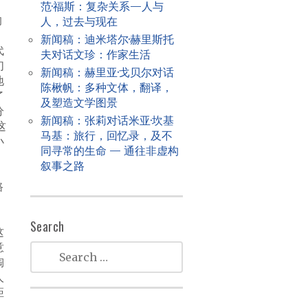
范·福斯：复杂关系—人与
的
人，过去与现在
新闻稿：迪米塔尔·赫里斯托
代
夫对话文珍：作家生活
们
新闻稿：赫里亚·戈贝尔对话
地
陈楸帆：多种文体，翻译，
了
及塑造文学图景
分
新闻稿：张莉对话米亚·坎基
这
马基：旅行，回忆录，及不
小
同寻常的生命 — 通往非虚构
叙事之路
路
Search
这
意
陶
人
距