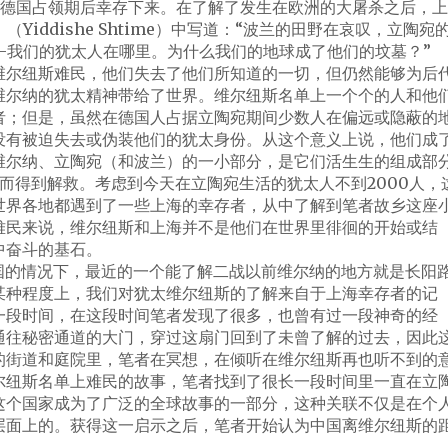
在德国占领期后幸存下来。在了解了发生在欧洲的大屠杀之后，上
iddishe Shtime）中写道：“波兰的田野在哀叹，立陶宛
—我们的犹太人在哪里。为什么我们的地球成了他们的坟墓？”
维尔纽斯难民，他们失去了他们所知道的一切，但仍然能够为后
维尔纳的犹太精神带给了世界。维尔纽斯名单上一个个的人和他
者；但是，虽然在德国人占据立陶宛期间少数人在偏远或隐蔽的
没有被迫失去或伪装他们的犹太身份。从这个意义上说，他们成
维尔纳、立陶宛（和波兰）的一小部分，是它们活生生的组成部
国而得到解救。考虑到今天在立陶宛生活的犹太人不到2000人，
世界各地都遇到了一些上海的幸存者，从中了解到笔者故乡这座
难民来说，维尔纽斯和上海并不是他们在世界里徘徊的开始或结
中奋斗的基石。
国的情况下，最近的一个能了解二战以前维尔纳的地方就是长阳
某种程度上，我们对犹太维尔纽斯的了解来自于上海幸存者的记
一段时间，在这段时间笔者发现了很多，也曾有过一段神奇的经
通往秘密通道的大门，穿过这扇门回到了未曾了解的过去，因此
的街道和庭院里，笔者在冥想，在倾听在维尔纽斯再也听不到的
尔纽斯名单上难民的故事，笔者找到了很长一段时间里一直在立
这个国家成为了广泛的全球故事的一部分，这种关联不仅是在个
层面上的。获得这一启示之后，笔者开始认为中国离维尔纽斯的