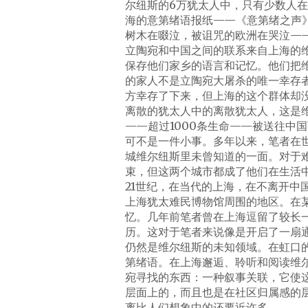
尔纽斯的6万犹太人中，只有少数人
海的意第绪语报纸——《意第绪之声》（Y
树木在啜泣，被诅咒的欧洲在哭泣—
立陶宛和中国之间的联系来自上海的
保存他们家乡的语言和记忆。他们把
的家人不是立陶宛大屠杀的唯一幸存
方幸存了下来，但上海的这个群体却
离散的犹太人中的离散犹太人，这是
——超过1000条生命——被送往中
可不是一件小事。多年以来，笔者在
城维尔纽斯里未曾知道的一面。对于
束，但这两个城市都成了他们在生活
21世纪，在当代的上海，在不离开中
上海犹太难民博物馆周围的地区。在
忆。几年前笔者曾在上海逗留了较长
历。这对于笔者来说像是开启了一扇
仍然是维尔纽斯的未知领域。在虹口
第绪语。在上海邂逅、聆听和阅读维
宛寻找的东西：一种叙事关联，它使
层面上的，而且也是在社区归属感的
离比人们想象中的还要近许多。