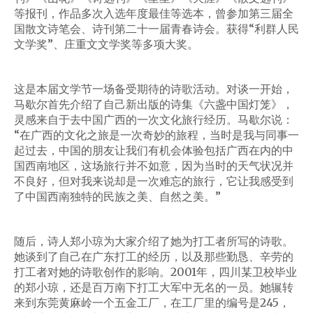
等报刊，作品多次入选年度最佳等选本，曾参加第三届全
国散文诗笔会、诗刊第二十一届青春诗会。获得“利群人民
文学奖”、庄重文文学奖等多项大奖。
这是本届文学节一场备受期待的诗歌活动。对谈一开始，
马歇尔首先介绍了自己新出版的诗集《六盏中国灯笼》，
灵感来自于去中国广西的一次文化旅行经历。马歇尔说：
“在广西的文化之旅是一次奇妙的旅程，当时是我与同事一
起过去，中国的朋友让我们有机会体验包括广西在内的中
国西南地区，这场旅行并不如意，因为当时的天气状况并
不良好，但对我来说却是一次难忘的旅行，它让我感受到
了中国西南独特的民族之美、自然之美。”
随后，诗人郑小琼为大家介绍了她为打工者所写的诗歌。
她谈到了自己在广东打工的经历，以及那些勤恳、辛劳的
打工者对她的诗歌创作的影响。2001年，四川某卫校毕业
的郑小琼，还是百万南下打工大军中无名的一员。她辗转
来到东莞黄麻岭一个五金工厂，在工厂里的编号是245，