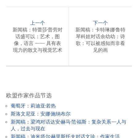
P
o
上一个
下一个
s
新闻稿：特蕾莎·普劳对
新闻稿：卡特琳娜·鲁特
话盛可以：艺术，图
琴科娃对话余幼幼：诗
t
像，语言 —— 具有表
歌：可以被感知而非看
n
现力的散文与视觉艺术
见的画
a
v
i
g
欧盟作家作品节选
a
葡萄牙：莉迪亚·若热
t
斯洛文尼亚：安娜·施纳布尔
i
新闻稿：梁鸿对话达安·赫马·范·福斯：复杂关系—人与
o
人，过去与现在
新闻稿：迪米塔尔·赫里斯托夫对话文珍：作家生活