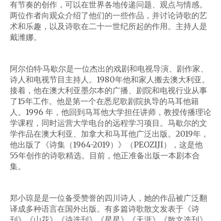
有节奏的创作，可以在世界各地传递问题、观点与情感。
两位作者向观众介绍了他们的一些作品，并讨论诗歌的艺
术和乐趣，以及诗歌在二十一世纪所起的作用。主持人是
戴潍娜。
阿尔伯特·马歇尔是一位杰出的戏剧和电视导演、剧作家、
诗人和电视节目主持人。1980年他和家人搬去澳大利亚。
接着，他在澳大利亚墨尔本的广播、剧院和电视行业从事
了15年工作。他是第一个在悉尼歌剧院执导的马耳他籍
人。1996 年，他回到马耳他大学担任讲师，教授传播理论
学课程，同时运营大学电台的远程学习项目。马歇尔的文
学作品在澳大利亚、加拿大和马耳他广泛出版。2019年，
他出版了《诗集（1964-2019）》（PEOZIJI），这是他
55年创作的诗歌精选。目前，他正准备出版一本剧本合
集。
郑小琼是是一位备受赞誉的四川诗人，她的作品被广泛翻
译成多种语言在国外出版。有多篇诗歌散文发表于《诗
刊》《山花》《诗选刊》《星星》《天涯》《散文选刊》