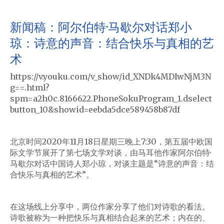
新闻稿：阿尔伯特·马歇尔对话郑小
琼：诗意的声音：结合快乐与真相的艺
术
https://v.youku.com/v_show/id_XNDk4MDIwNjM3N
g==.html?
spm=a2h0c.8166622.PhoneSokuProgram_1.dselect
button_10&showid=eebda5dce589458b87df
北京时间2020年11月18日星期三晚上7:30，第五届中欧国
际文学节展开了第七场文学对谈，由马耳他作家阿尔伯特·
马歇尔对话中国诗人郑小琼，对谈主题是“诗意的声音：结
合快乐与真相的艺术”。
在这场线上分享中，两位作家分享了他们对诗歌的看法。
诗歌被称为一种把快乐与真相结合起来的艺术；内在的、