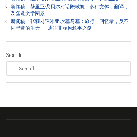
n
新闻稿：赫里亚·戈贝尔对话陈楸帆：多种文体，翻译，
及塑造文学图景
新闻稿：张莉对话米亚·坎基马基：旅行，回忆录，及不
同寻常的生命 — 通往非虚构叙事之路
Search