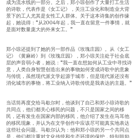
成为流水线的一部分。之后，郑小琼创作了大量打工生活
的诗歌，代表作是《女工记》，关注工业化和制造业大背
景下的工人尤其是女性工人群体。关于这本诗集的创作缘
起，她说得：“从2004年起，我一直在留意一件事情，就
是面对数量庞大的外来女工。”
郑小琼还提到了她的另一部作品《玫瑰庄园》。从《女工
记》《黄麻岭》到《玫瑰庄园》，郑小琼关注处于社会底
层的声音弱小者，她说：“我一直在想如何从工业中寻找诗
意，人类自身智慧创造出来的事物如何变成诗歌中的意象
与传统，虽然现代派文学起源于城市，但是现代派还没有
消化城市的事物，将工业纳入诗歌传统是我表达的主题。”
当话筒再度交给马歇尔时，他谈到了自己和郑小琼诗歌的
共同点，他们都关心移民的问题，不只是国家之间的移
民，还有发生在国家内部的移民，他介绍了发生在马耳他
的移民现象，并认为在文学创作中应该尽可能真实地表达
这些社会问题。马歇尔认为：他和郑小琼的另一个共同点
是，他们都注重对文化传统和生态环境的保护，特别鼓励