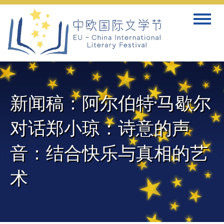
Skip
Toggle
to
navigat
content
新闻稿：阿尔伯特·马歇尔
对话郑小琼：诗意的声
音：结合快乐与真相的艺
术