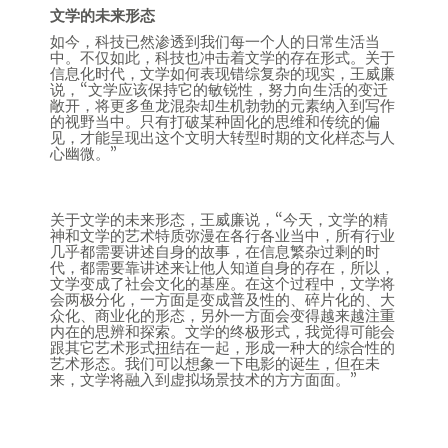
文学的未来形态
如今，科技已然渗透到我们每一个人的日常生活当
中。不仅如此，科技也冲击着文学的存在形式。关于
信息化时代，文学如何表现错综复杂的现实，王威廉
说，“文学应该保持它的敏锐性，努力向生活的变迁
敞开，将更多鱼龙混杂却生机勃勃的元素纳入到写作
的视野当中。只有打破某种固化的思维和传统的偏
见，才能呈现出这个文明大转型时期的文化样态与人
心幽微。”
关于文学的未来形态，王威廉说，“今天，文学的精
神和文学的艺术特质弥漫在各行各业当中，所有行业
几乎都需要讲述自身的故事，在信息繁杂过剩的时
代，都需要靠讲述来让他人知道自身的存在，所以，
文学变成了社会文化的基座。在这个过程中，文学将
会两极分化，一方面是变成普及性的、碎片化的、大
众化、商业化的形态，另外一方面会变得越来越注重
内在的思辨和探索。文学的终极形式，我觉得可能会
跟其它艺术形式扭结在一起，形成一种大的综合性的
艺术形态。我们可以想象一下电影的诞生，但在未
来，文学将融入到虚拟场景技术的方方面面。”