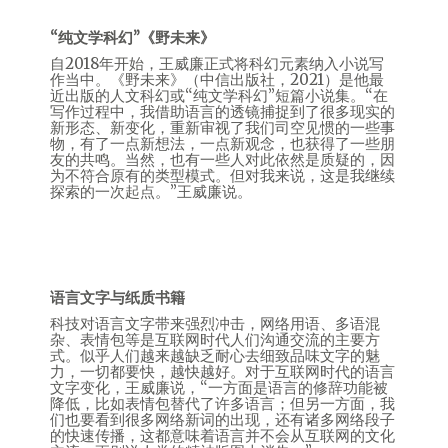
“纯文学科幻”《野未来》
自2018年开始，王威廉正式将科幻元素纳入小说写
作当中。《野未来》（中信出版社，2021）是他最
近出版的人文科幻或“纯文学科幻”短篇小说集。“在
写作过程中，我借助语言的透镜捕捉到了很多现实的
新形态、新变化，重新审视了我们司空见惯的一些事
物，有了一点新想法，一点新观念，也获得了一些朋
友的共鸣。当然，也有一些人对此依然是质疑的，因
为不符合原有的类型模式。但对我来说，这是我继续
探索的一次起点。”王威廉说。
语言文字与纸质书籍
科技对语言文字带来强烈冲击，网络用语、多语混
杂、表情包等是互联网时代人们沟通交流的主要方
式。似乎人们越来越缺乏耐心去细致品味文字的魅
力，一切都要快，越快越好。对于互联网时代的语言
文字变化，王威廉说，“一方面是语言的修辞功能被
降低，比如表情包替代了许多语言；但另一方面，我
们也要看到很多网络新词的出现，还有诸多网络段子
的快速传播，这都意味着语言并不会从互联网的文化