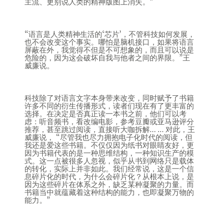
主流、更别说人类的精神版图上消失。”
“语言是人类精神生活的‘芯片’，不管科技如何发展，
也不会改变这个事实。哪怕是脑机接口，如果将语言
屏蔽在外，我觉得不但是不可想象的，而且可以说是
危险的，因为这会破坏自我与他者之间的界限。”王
威廉说。
科技除了对语言文字本身带来改变，同时赋予了书籍
许多不同的衍生传播形式，读者们现在有了更丰富的
选择。在决定是否真正读一本书之前，他们可以考
虑：听音频书，看改编电影，参考豆瓣或亚马逊评分
推荐，甚至跳过阅读，直接听大咖拆解… … 对此，王
威廉说， “尽管我也尽力拥抱电子化时代的阅读，但
我还是爱这些书籍。不仅仅因为纸书对眼睛友好，更
因为书籍代表的是一种思维结构，一种知识生产的模
式。这一点被很多人忽视，似乎从书到网络只是载体
的转化，实际上并非如此。我们经常说，这是一个信
息碎片化的时代，为什么会碎片化？从根本上说，是
因为这些碎片在体系之外，缺乏某种凝聚的力量。而
书籍当中就蕴藏着这种结构的能力，也即凝聚万物的
能力。”