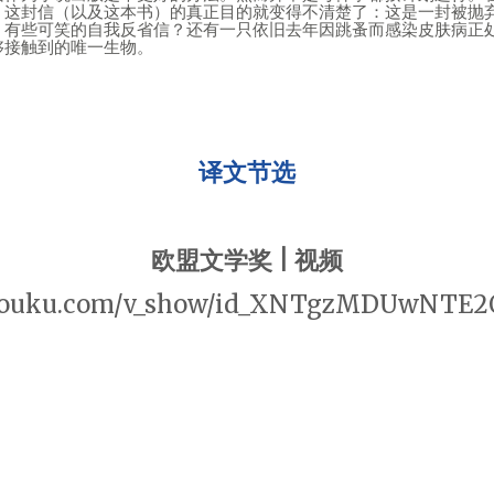
，这封信（以及这本书）的真正目的就变得不清楚了：这是一封被抛
、有些可笑的自我反省信？还有一只依旧去年因跳蚤而感染皮肤病正
够接触到的唯一生物。
译文节选
欧盟文学奖 | 视频
v.youku.com/v_show/id_XNTgzMDUwNTE2