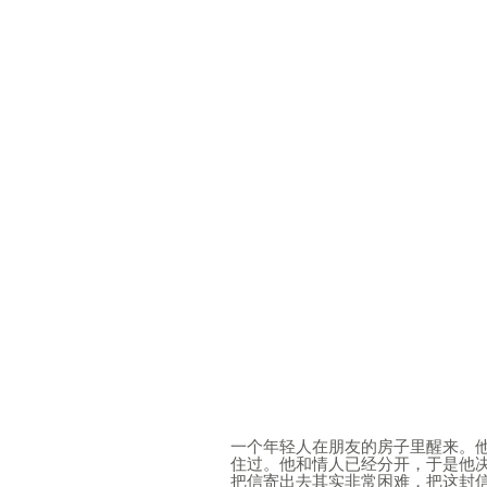
一个年轻人在朋友的房子里醒来。
住过。他和情人已经分开，于是他
把信寄出去其实非常困难，把这封