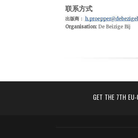
联系方式
出版商：
h.proepper@debezigeb
Organisation:
De Beizige Bij
GET THE 7TH EU