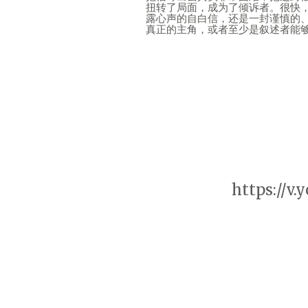
扭转了局面，成为了倾诉者。很快
露心声的自白信，还是一封谨慎的
真正的主角，或者至少是叙述者能
https://