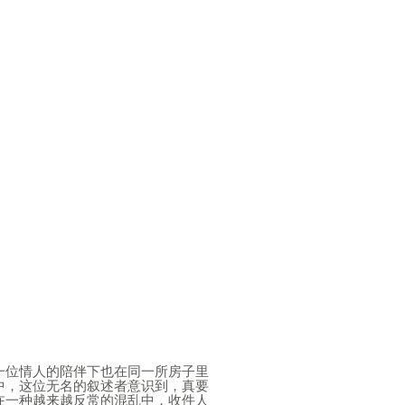
一位情人的陪伴下也在同一所房子里
中，这位无名的叙述者意识到，真要
在一种越来越反常的混乱中，收件人