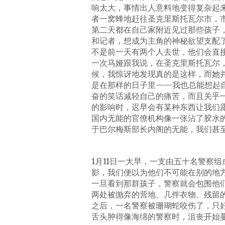
响太大，事情出人意料地变得复杂起
者一窝蜂地赶往圣克里斯托瓦尔市，
第二天都在自己家附近见过那些孩子
和记者，想成为主角的神秘欲望支配
不是前一天有两个人去世，他们会直
一次马娅跟我说，在圣克里斯托瓦尔
候，我惊讶地发现真的是这样，而她
是在那样的日子里——我也总能想起
奋的笑话减轻自己的痛苦，而且关乎
的影响时，迟早会有某种东西让我们
国内无能的官僚机构像一张沾了胶水
于巴尔梅斯部长内阁的无能，我们甚
1月11日一大早，一支由五十名警察
影，我们便以为他们不可能在别的地
一旦看到那群孩子，警察就会包围他
两处被抛弃的营地、几件衣物、残留
之后，一名警察被珊瑚蛇咬伤了，只
舌头肿得像海绵的警察时，沮丧开始