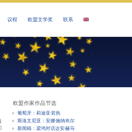
议程
欧盟文学奖
联系
欧盟作家作品节选
葡萄牙：莉迪亚·若热
，
斯洛文尼亚：安娜·施纳布尔
看
们
新闻稿：梁鸿对话达安·赫马·