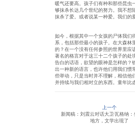
暖气还要高。孩子们有种和那些昆虫
够抹杀长达几个世纪的努力。我不想
抹杀了爱。或者说某一种爱。我们的
如今，根据其中一个女孩的尸体我们
系，包括那些最小的孩子。在大森林
的？在一个没有任何参照的世界里应
著名的格言对于这三十二个孩子的处
告白的话语，欲望的眼神是怎样的？
出一种新的语言，也许他们用我们惯
些举动，只是当时并不理解，相信他
并持续与我们相对立的东西。童年比
P
o
上一个
s
新闻稿：刘震云对话大卫·瓦格纳：
地方，文学出现了
t