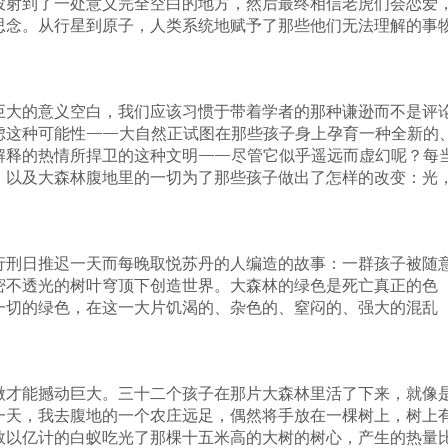
投射到了一处意义完全空白的地方，然后最终相信老虎们会恋爱
思念。从行星到原子，人类系统地赋予了那些他们无法理解的事
巨大的意义空白，我们应该习惯于带着学者的那种谦逊而不是评
虑这种可能性——大自然正试图在那些孩子身上孕育一种全新的
解释的热情所捍卫的这种文明——尽管它似乎遥远而虚幻呢？每
，以及大森林腹地里的一切为了那些孩子做出了怎样的改变：光
行刑日推迟一天而每晚取悦苏丹的人编造的故事：一群孩子被随
密不透光的树叶穹顶下创造世界。大森林的绿色是死亡真正的色
一切的绿色，在这一大片饥渴的、杂色的、窒闷的、强大的混乱
微才能撼动巨大。三十二个孩子在那片大森林里活了下来，就像
一天，我去腹地的一个农庄远足，偶然将手放在一棵树上，树上
数以亿计的白蚁吃光了那棵十五米高的大树的树心，产生的热量