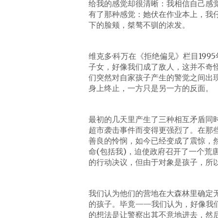
给我的感觉却很清晰：我相信自己感
有了那种感觉：她伏在作业本上，我
下的脸颊，桀骜不驯的浓发。
维克多·科万在《拒绝偏见》栏目199
子女，好像我们成了敌人，这并不奇
们突然对自家孩子产生的警觉之间出
身上终止，一方只是另一方的反面。
最初的几天里产生了三种相互矛盾同
超市袭击事件而变得更强烈了。在那
善良的怜悯，如今已经变成了震惊，
命(包括我)，迫使政府召开了一个荒
的行动决议，但由于对象是孩子，所以
我们认为他们的营地在大森林里确定
的孩子。毕竟——我们认为，好像我
的想法是让警察出其不意地进去，然