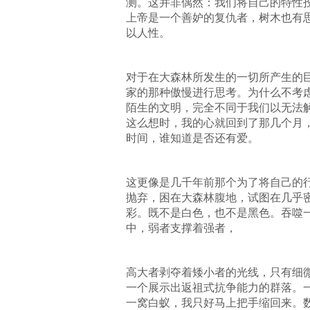
测。这并非偶然：我们将自己的特性
上帝是一个善妒的复仇者，树木也有
以人性。
对于在大森林所发生的一切所产生的
家的那种傲慢进行思考。为什么不考
陌生的文明，完全不同于我们以无法
这么想时，我的心就回到了那几个月
时间，谁知道是否还有爱。
这更像是几千年前那个为了将自己的
抛弃，困在大森林腹地，试图在几乎
彩。既不是白色，也不是黑色。吞噬
中，弱者支撑着强者，
高大者剥夺着矮小者的光线，只有细
一个展示出返祖式抗争能力的群落。
一窝白蚁，我只好马上把手缩回来。