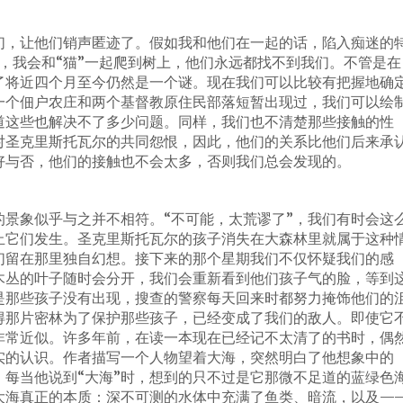
们，让他们销声匿迹了。假如我和他们在一起的话，陷入痴迷的
写道，我会和“猫”一起爬到树上，他们永远都找不到我们。不管是在
了将近四个月至今仍然是一个谜。现在我们可以比较有把握地确
一个佃户农庄和两个基督教原住民部落短暂出现过，我们可以绘
道这些也解决不了多少问题。同样，我们也不清楚那些接触的性
对圣克里斯托瓦尔的共同怨恨，因此，他们的关系比他们后来承
好与否，他们的接触也不会太多，否则我们总会发现的。
的景象似乎与之并不相符。“不可能，太荒谬了”，我们有时会这
止它们发生。圣克里斯托瓦尔的孩子消失在大森林里就属于这种
们留在那里独自幻想。接下来的那个星期我们不仅怀疑我们的感
木丛的叶子随时会分开，我们会重新看到他们孩子气的脸，等到
是那些孩子没有出现，搜查的警察每天回来时都努力掩饰他们的
得那片密林为了保护那些孩子，已经变成了我们的敌人。即使它
非常近似。许多年前，在读一本现在已经记不太清了的书时，偶
实的认识。作者描写一个人物望着大海，突然明白了他想象中的
，每当他说到“大海”时，想到的只不过是它那微不足道的蓝绿色
大海真正的本质：深不可测的水体中充满了鱼类、暗流，以及—