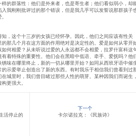
一样的群落性：他们是外来者，也是寄生者；他们看似弱小，却
陷入我刚刚批评过的那个错误，但是我几乎可以发誓说那群孩子
爱。
得知，这个十三岁的女孩已经怀孕。因此，他们之间应该有性关
里的那几个月在这方面的作用绝对是决定性的。爱是如何从零开
该如何相爱？从未听说过爱的人永远都不会相爱，拉罗什富科这
境有着特殊的重要性。他们会在黑暗中低语、牵手、爱抚吗？他
铁锈味在哪里终止，新的一切从哪里开始？如同从西班牙语中催
常的示爱举止创造出了新的东西。有时我乐于相信我们曾看到过
们在城里时，我们曾目睹过那些人性的萌芽。某种因我们而诞生
虚构更强大。
下一个
生活停止的
卡尔·诺拉克：《民族诗》