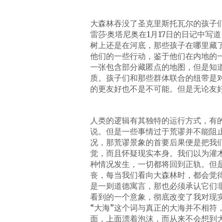
大森林吞没了圣克里斯托瓦尔的孩子
雷莎·奥塔尼奥在1月17日的日记中
树上还是在河底，那些孩子在哪里藏
他们的一些行动，鉴于他们在内地的
一张包含部分藏匿点的地图，但是知
质。孩子们和那些群体联合的纽带是
的更友好也不是不可能。但是无论友
人类的逻辑有其独特的运行方式，有
说。但是一些事情过于荒谬并不能阻
况，那荒谬景象的首要后果便是把我
觉，而且怀疑现实本身。我们以为灌
种情况发生，一切都将回到正轨。但
丧，每当我们看向大森林时，都会觉
是一则道德寓言，那也必须承认它们
看到的一个意象，彻底改变了我对现
“大海”这个词与真正的大海并不相符
面，上面漂着泡沫，而从来不会想到