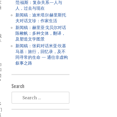
次
范·福斯：复杂关系—人与
垂
人，过去与现在
新闻稿：迪米塔尔·赫里斯托
夫对话文珍：作家生活
新闻稿：赫里亚·戈贝尔对话
的
陈楸帆：多种文体，翻译，
我
及塑造文学图景
子
新闻稿：张莉对话米亚·坎基
马基：旅行，回忆录，及不
同寻常的生命 — 通往非虚构
叙事之路
为
和
偿
”
Search
多
们
反