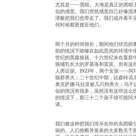
尤其是——黑暗。大海是真正的黑暗
似的感觉。我们突然感觉自己好像混
潜艇把我们也带走了。我们或许看不
何时候都更接近他们。
两个月的时间很长，期间他们经历的
助的情况下能够在如此恶劣的环境中
世纪的黑森狼孩、十六世纪末在畜群
狼哺乳长大的罗慕洛和雷莫。所有这
人类证据。1923年，两个女孩——
狼群养大；二十世纪中期，比森特·
奥克萨娜·马拉亚被几只狗养大；乌干
似的情况有很多，虽然没有这些这么
的情况下，那三十二个孩子很可能同
请。
我们被这种把我们排斥在外的东西吸
辑的。人们推断并发表的大多数关于