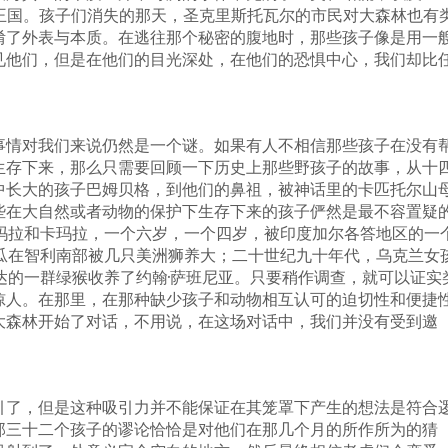
王国。孩子们消失的那天，圣克里斯托瓦尔的市民对大森林也有
淆了外表与本质。在逃往那个秘密的腹地时，那些孩子像是用一
见他们，但是在他们的目光深处，在他们的恐惧中心，我们却比
事情对我们来说仍然是一个谜。如果有人不相信那些孩子在没有
生存下来，那么只需要回顾一下历史上那些野孩子的故事，从十
中长大的孩子巴姆贝格，到他们的鼻祖，被神话里的卡匹托尔山
些在大自然或者动物的保护下生存下来的孩子俨然是最不容置疑
阿玛拉和卡玛拉，一个六岁，一个四岁，被印度加尔各答地区的一
瓜瓜在智利南部被几只美洲狮养大；二十世纪九十年代，乌克兰女
达的一群绿猴收养了约翰·萨班尼亚。只要稍作调查，就可以证实
惊人。在那里，在那种缺少孩子和动物相互认可的迫切性和便捷
大森林开始了对话，不用说，在这场对话中，我们并没有受到邀
引了，但是这种吸引力并不能保证在其笼罩下产生的想法是符合
那三十二个孩子的谬论恰恰是对他们在那几个月的所作所为的猜