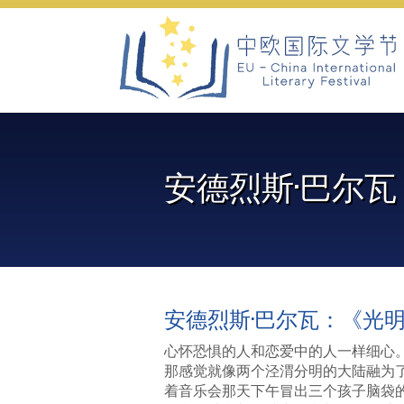
Skip
to
content
安德烈斯·巴尔
安德烈斯·巴尔瓦：《光
心怀恐惧的人和恋爱中的人一样细心
那感觉就像两个泾渭分明的大陆融为
着音乐会那天下午冒出三个孩子脑袋