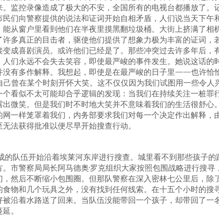
来。监控录像造成了极大的不安，全国所有的电视台都播放了。
市民们向警察提供的说法和证词开始自相矛盾，人们说当天下午
，能从窗户里看到他们在半夜里摸黑翻垃圾桶。大街上挤满了相
了许多真正的目击者，驱使他们提供了想象力极为丰富的证词，
接变成喜剧演员。或许他们已经是了。那些冲突过去许多年后，
，人们永远不会失去笑容，即使最严峻的事件发生。她说这话的
并没有多作解释。我想起，即使是在最严峻的日子里——也许恰
自己曾在某个时刻开怀大笑。这不仅仅因为我们试图用一些令人
一个看似不太可能却合乎逻辑的发现：当我们在持续关注一桩罪
露出微笑。但是我们时不时地大笑并不意味着我们的生活很舒心
的网一样笼罩着我们，内务部要求我们对每一个决定作出解释，
至无法获得批准以便尽早开始搜查行动。
组成的队伍开始沿着埃莱河东岸进行搜查。城里看不到那些孩子的
方。市警察局局长阿马德奥·罗克组织大家按照包围战略进行搜寻
们，然后不断缩小包围圈。但那队警察在深入密林七公里后，除
的食物和几个玩具之外，没有找到任何线索。在十五个小时的搜
好被沿着水路送了回来。当队伍没能带回一个孩子，却带回了一
蔓延。